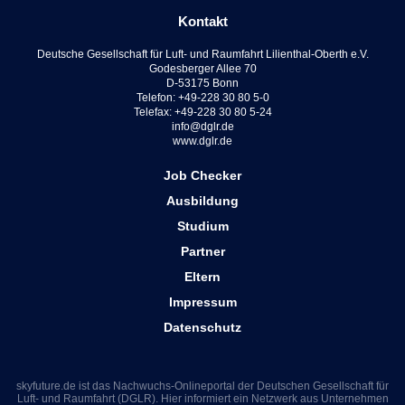
Kontakt
Deutsche Gesellschaft für Luft- und Raumfahrt Lilienthal-Oberth e.V.
Godesberger Allee 70
D-53175 Bonn
Telefon: +49-228 30 80 5-0
Telefax: +49-228 30 80 5-24
info@dglr.de
www.dglr.de
Job Checker
Ausbildung
Studium
Partner
Eltern
Impressum
Datenschutz
skyfuture.de ist das Nachwuchs-Onlineportal der Deutschen Gesellschaft für
Luft- und Raumfahrt (DGLR). Hier informiert ein Netzwerk aus Unternehmen